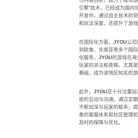
与内容创新，致力于推动游
引擎”技术，已经成为国内
开发中。通过自主技术的突
和玩法深度，还提升了游戏
在国际化方面，
JYOU
公司
到欧美、东南亚等多个国际
化服务，
JYOU
的游戏在海
玩家的关注和青睐。尤其是
基础，成为该地区知名的游
此外，
JYOU
还十分注重玩
密的互动与沟通。通过定期
不断加深与玩家的联系，提
善的客服体系和社区管理机
及时的保障与优化。