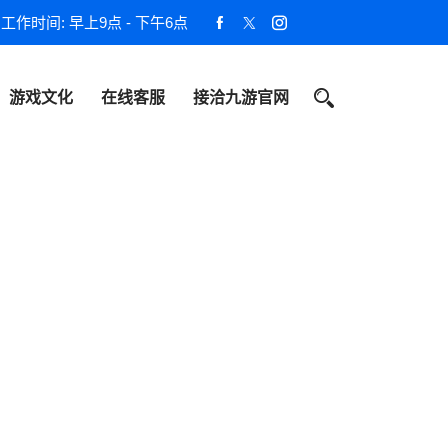
工作时间: 早上9点 - 下午6点
游戏文化
在线客服
接洽九游官网