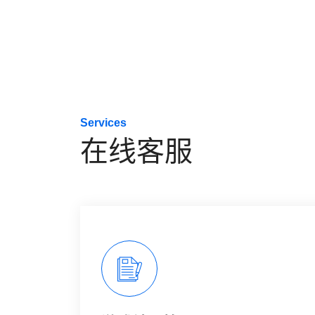
Services
在线客服